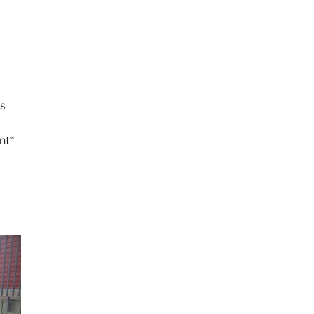
es
nt“